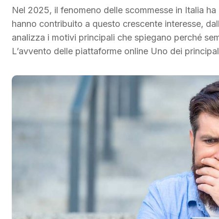
Nel 2025, il fenomeno delle scommesse in Italia ha 
hanno contribuito a questo crescente interesse, dall
analizza i motivi principali che spiegano perché sem
L’avvento delle piattaforme online Uno dei principa