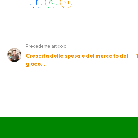
Precedente articolo
Crescita della spesa e del mercato del
gioco...