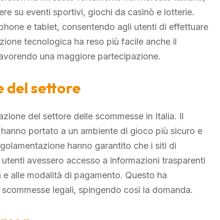
su eventi sportivi, giochi da casinò e lotterie.
phone e tablet, consentendo agli utenti di effettuare
ione tecnologica ha reso più facile anche il
, favorendo una maggiore partecipazione.
 del settore
zione del settore delle scommesse in Italia. Il
 hanno portato a un ambiente di gioco più sicuro e
egolamentazione hanno garantito che i siti di
utenti avessero accesso a informazioni trasparenti
tà e alle modalità di pagamento. Questo ha
elle scommesse legali, spingendo così la domanda.