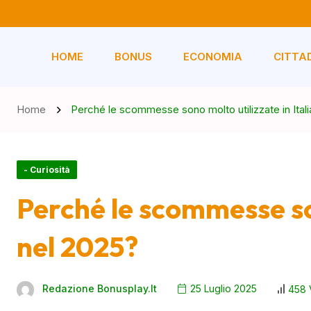
HOME
BONUS
ECONOMIA
CITTA
Home
Perché le scommesse sono molto utilizzate in Itali
- Curiosità
Perché le scommesse son
nel 2025?
Redazione Bonusplay.it
25 Luglio 2025
458 V