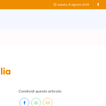
sabato, 8 Agosto 2026
lia
Condividi questo articolo: