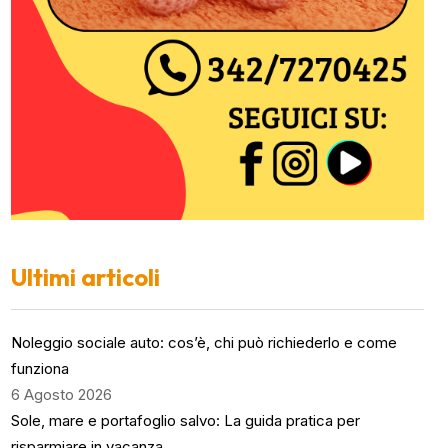
Ultimi articoli
Noleggio sociale auto: cos’è, chi può richiederlo e come
funziona
6 Agosto 2026
Sole, mare e portafoglio salvo: La guida pratica per
risparmiare in vacanza