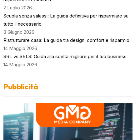
2 Luglio 2026
Scuola senza salassi: La guida definitiva per risparmiare su
tutto il necessario
3 Giugno 2026
Ristrutturare casa: La guida tra design, comfort e risparmio
14 Maggio 2026
SRL vs SRLS: Guida alla scelta migliore per il tuo business
14 Maggio 2026
Pubblicità