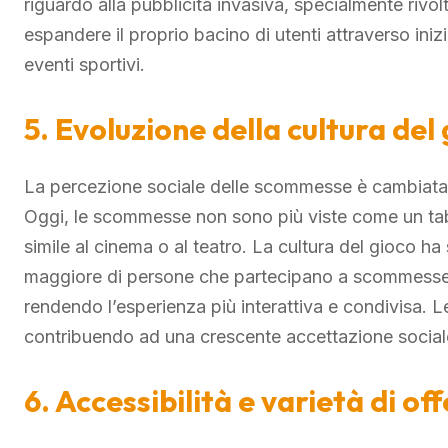
riguardo alla pubblicità invasiva, specialmente rivol
espandere il proprio bacino di utenti attraverso iniz
eventi sportivi.
5. Evoluzione della cultura del
La percezione sociale delle scommesse è cambiata si
Oggi, le scommesse non sono più viste come un tab
simile al cinema o al teatro. La cultura del gioco 
maggiore di persone che partecipano a scommesse soc
rendendo l’esperienza più interattiva e condivisa. 
contribuendo ad una crescente accettazione social
6. Accessibilità e varietà di of