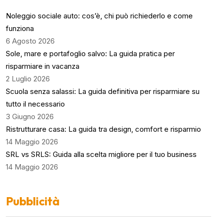
Noleggio sociale auto: cos’è, chi può richiederlo e come
funziona
6 Agosto 2026
Sole, mare e portafoglio salvo: La guida pratica per
risparmiare in vacanza
2 Luglio 2026
Scuola senza salassi: La guida definitiva per risparmiare su
tutto il necessario
3 Giugno 2026
Ristrutturare casa: La guida tra design, comfort e risparmio
14 Maggio 2026
SRL vs SRLS: Guida alla scelta migliore per il tuo business
14 Maggio 2026
Pubblicità