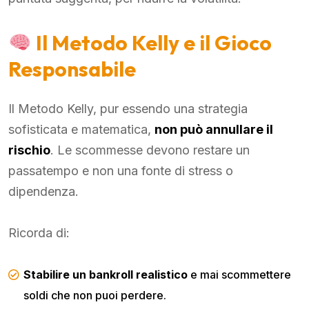
Il Metodo Kelly e il Gioco
Responsabile
Il Metodo Kelly, pur essendo una strategia
sofisticata e matematica,
non può annullare il
rischio
. Le scommesse devono restare un
passatempo e non una fonte di stress o
dipendenza.
Ricorda di:
Stabilire un bankroll realistico
e mai scommettere
soldi che non puoi perdere.