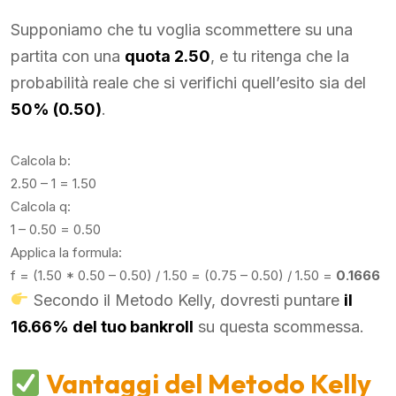
Supponiamo che tu voglia scommettere su una
partita con una
quota 2.50
, e tu ritenga che la
probabilità reale che si verifichi quell’esito sia del
50% (0.50)
.
Calcola b:
2.50 – 1 = 1.50
Calcola q:
1 – 0.50 = 0.50
Applica la formula:
f = (1.50 * 0.50 – 0.50) / 1.50 = (0.75 – 0.50) / 1.50 =
0.1666
Secondo il Metodo Kelly, dovresti puntare
il
16.66% del tuo bankroll
su questa scommessa.
Vantaggi del Metodo Kelly