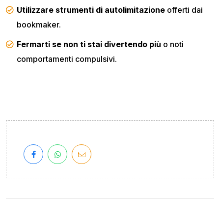
Utilizzare strumenti di autolimitazione
offerti dai
bookmaker.
Fermarti se non ti stai divertendo più
o noti
comportamenti compulsivi.