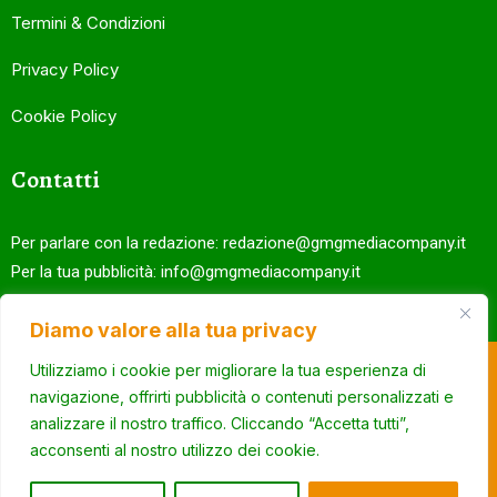
Termini & Condizioni
Privacy Policy
Cookie Policy
Contatti
Per parlare con la redazione:
redazione@gmgmediacompany.it
Per la tua pubblicità:
info@gmgmediacompany.it
Diamo valore alla tua privacy
Utilizziamo i cookie per migliorare la tua esperienza di
© 2026 GMG Media Company Di Mossutti Gianluca | Sede
navigazione, offrirti pubblicità o contenuti personalizzati e
legale: Corso Umberto Maddalena 25 – Cap 83030 – Venticano
analizzare il nostro traffico. Cliccando “Accetta tutti”,
(AV) | P.IVA: 03234710642 | C.F: MSSGLC89D15L483O | REA: AV
acconsenti al nostro utilizzo dei cookie.
– 313130 | Domicilio digitale: gmgmediacompany@pec.it