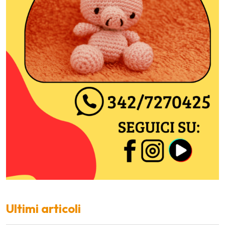
Ultimi articoli