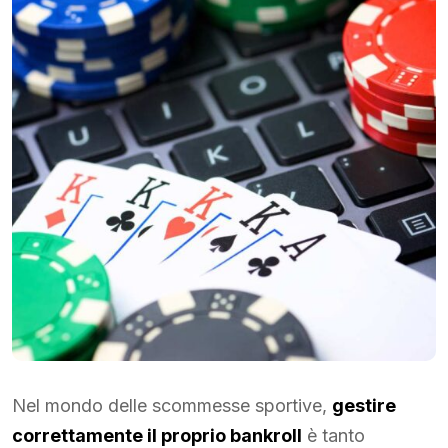
Nel mondo delle scommesse sportive,
gestire
correttamente il proprio bankroll
è tanto