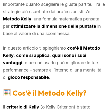
importante quanto scegliere le giuste partite. Tra le
strategie più rispettate dai professionisti c’è il
Metodo Kelly
, una formula matematica pensata
per
ottimizzare la dimensione delle puntate
in
base al valore di una scommessa.
In questo articolo ti spieghiamo
cos’è il Metodo
Kelly
,
come si applica
,
quali sono i suoi
vantaggi
, e perché usarlo può migliorare le tue
performance – sempre all’interno di una mentalità
di
gioco responsabile
.
Cos’è il Metodo Kelly?
Il
criterio di Kelly
(o Kelly Criterion) è stato