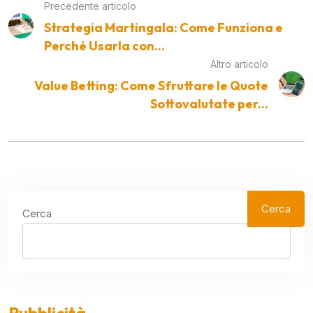
Precedente articolo
Strategia Martingala: Come Funziona e
Perché Usarla con...
Altro articolo
Value Betting: Come Sfruttare le Quote
Sottovalutate per...
Cerca
Cerca
Pubblicità