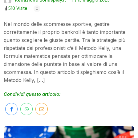
510 Visite
Nel mondo delle scommesse sportive, gestire
correttamente il proprio bankroll è tanto importante
quanto scegliere le giuste partite. Tra le strategie più
rispettate dai professionisti c’è il Metodo Kelly, una
formula matematica pensata per ottimizzare la
dimensione delle puntate in base al valore di una
scommessa. In questo articolo ti spieghiamo cos’è il
Metodo Kelly, […]
Condividi questo articolo: